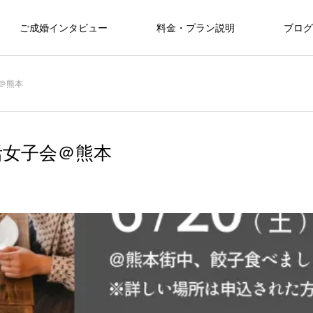
ご成婚インタビュー
料金・プラン説明
ブログ
ご成婚インタビュー
ブログ
会＠熊本
サブスクプラン
婚活女子会＠熊本
た
「カウンセラーはお姉さんみたい！」
地震で先が見えないとき、婚活はどう
る
遠距離交際を安心して進められた、温
すればいい？熊本の結婚相談所からお
活
月々定額で、かしこく婚活スタート！
カ
かいサポート
伝えしたいこと
2026.01.22
2026.07.31