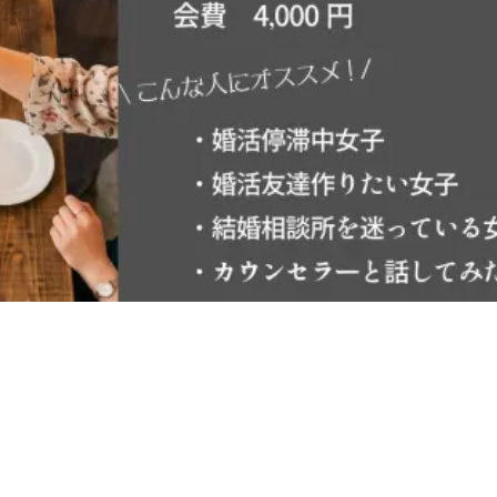
あなたのペースで進める新しいカタチ
サ