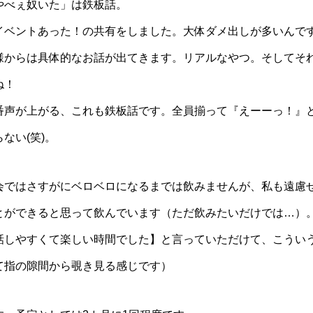
やべぇ奴いた」は鉄板話。
イベントあった！の共有をしました。大体ダメ出しが多いんで
様からは具体的なお話が出てきます。リアルなやつ。そしてそ
ね！
番声が上がる、これも鉄板話です。全員揃って『えーーっ！』
ない(笑)。
会ではさすがにベロベロになるまでは飲みませんが、私も遠慮
とができると思って飲んでいます（ただ飲みたいだけでは…）
話しやすくて楽しい時間でした】と言っていただけて、こういう
て指の隙間から覗き見る感じです）