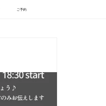
ご予約
料金比較
きっかけは「婚活カフェ」。自然体で
「バツイチだから」と諦めないで｜熊
掴んだ大好きな人との成婚
本の結婚相談所が教える再婚活の始め
ピリナには会員様の声から生まれた
方
2025.12.25
2026.07.24