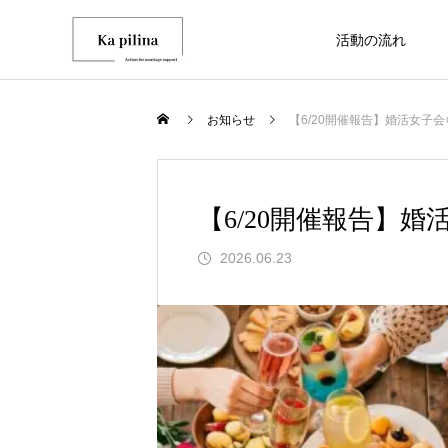
活動の流れ
お知らせ
【6/20開催報告】婚活女子
オールサポートプラン
NEW
【6/20開催報告】
2026.06.23
【カピリナ初！】結婚相談所に入っ
「秋から婚活は遅い」は誤解です｜9
のに…結ばれたのは「紹介」の彼！
月に動いた人が来年の春に結婚でき
出会いからご成婚まで、 あなたの婚
理由
2026.05.08
2026.08.08