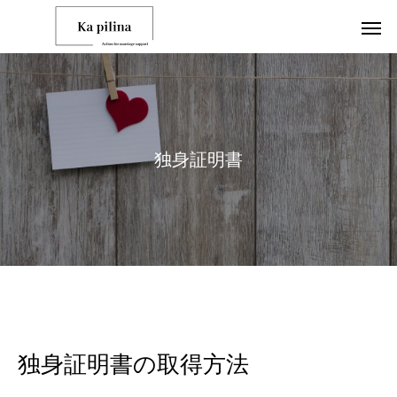
独
身
証
明
書
独身証明書の取得方法