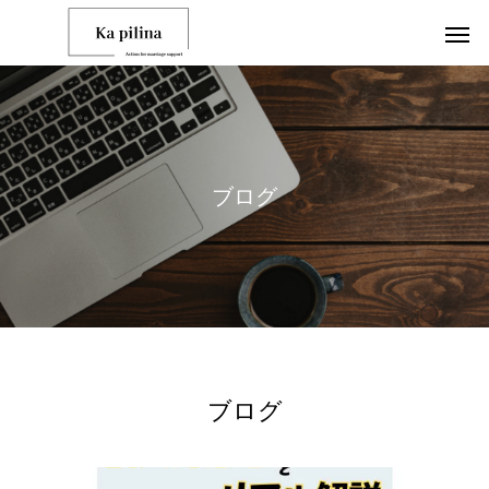
ブ
ロ
グ
ブログ