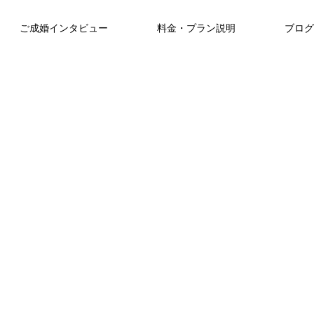
ご成婚インタビュー
料金・プラン説明
ブログ
ご成婚インタビュー
ブログ
サブスクプラン
た
う
「カウンセラーはお姉さんみたい！」
「バツイチだから」と諦めないで｜熊
お
遠距離交際を安心して進められた、温
本の結婚相談所が教える再婚活の始め
活
月々定額で、かしこく婚活スタート！
カ
かいサポート
方
2026.01.22
2026.07.24