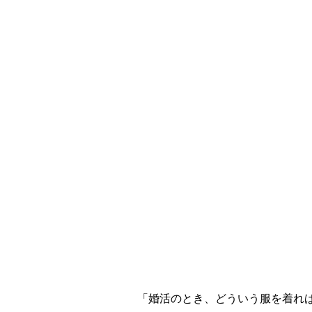
を丸ごとプロデュース
「婚活のとき、どういう服を着れ