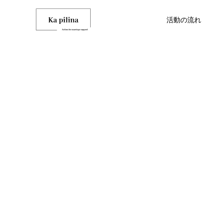
活動の流れ
オールサポートプラン
NEW
【カピリナ初！】結婚相談所に入っ
地震で先が見えないとき、婚活はど
のに…結ばれたのは「紹介」の彼！
すればいい？熊本の結婚相談所から
出会いからご成婚まで、 あなたの婚
伝えしたいこと
2026.05.08
2026.07.31