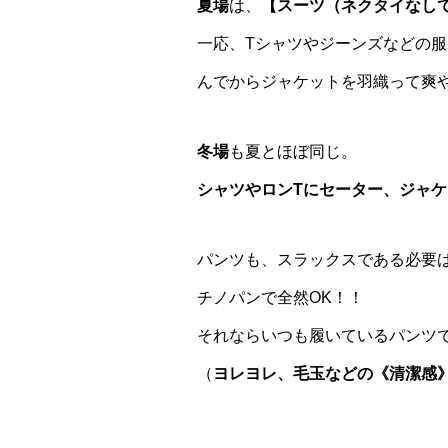
夏場
は、
【スーツ（ネクタイなしで
一応、Tシャツやジーンズなどの服
んでからジャケットを羽織って爽
冬場
も夏とほぼ同じ。
シャツやロンTにセーター、ジャ
パンツも、スラックスである必要
チノパンで全然OK！！
それならいつも履いているパンツ
（
ヨレヨレ、毛玉などの《清潔感