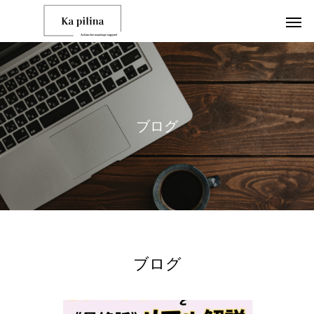
ブ
ロ
グ
ブログ