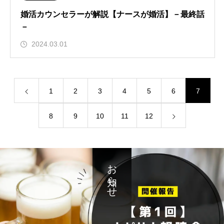
婚活カウンセラーが解説【ナースが婚活】－最終話
－
2024.03.01
1
2
3
4
5
6
7
8
9
10
11
12
お知らせ